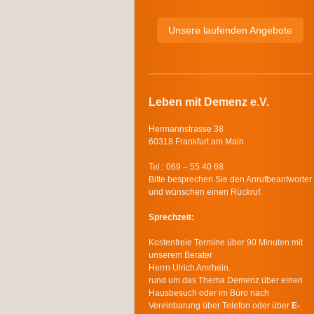
Unsere laufenden Angebote
Leben mit Demenz e.V.
Hermannstrasse 38
60318 Frankfurt am Main
Tel.: 069 – 55 40 68
Bitte besprechen Sie den Anrufbeantworter
und wünschen einen Rückruf.
Sprechzeit:
Kostenfreie Termine über 90 Minuten mit
unserem Berater
Herrn Ulrich Amrhein.
rund um das Thema Demenz über einen
Hausbesuch oder im Büro nach
Vereinbarung über Telefon oder über
E-